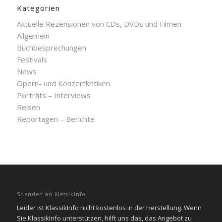
Kategorien
Aktuelle Rezensionen von CDs, DVDs und Filmen
Allgemein
Buchbesprechungen
Festivals
News
Opern- und Konzertkritiken
Porträts – Interviews
Reisen
Reportagen – Berichte
Spenden an KlassikInfo
Leider ist KlassikInfo nicht kostenlos in der Herstellung. Wenn
Sie KlassikInfo unterstützen, hilft uns das, das Angebot zu