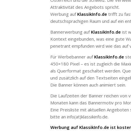
Österreich und die Schweiz. Die Verweil
Attraktivität des Angebots spricht.
Werbung auf
KlassikInfo.de
trifft zu f
deutschsprachigen Raum und auf ein en
Bannerwerbung auf
KlassikInfo.de
ist w
Kontext eingebunden, was eine gute Wa
penetrant empfunden wird wie das auf vie
Für Werbebanner auf
KlassikInfo.de
ste
450×180 Pixel – es ist zugleich die Ma
als Querformat geschaltet werden. Que
und zusätzlich auf den Textseiten eing
Die Banner können auch animiert sein.
Die Laufzeiten der Banner reichen von v
Monaten kann das Bannermotiv pro Mona
Eine Preisliste mit aktuellen Angeboten
bitte an info(at)klassikinfo.de.
Werbung auf KlassikInfo.de ist kosteng