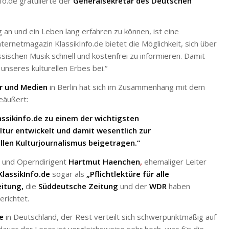
fo.de gratulierte der
Generalsekretär des Deutschen
g an und ein Leben lang erfahren zu können, ist eine
ternetmagazin KlassikInfo.de bietet die Möglichkeit, sich über
ssischen Musik schnell und kostenfrei zu informieren. Damit
unseres kulturellen Erbes bei.“
r und Medien
in Berlin hat sich im Zusammenhang mit dem
geäußert:
ssikinfo.de zu einem der wichtigsten
ltur entwickelt und damit wesentlich zur
len Kulturjournalismus beigetragen.“
- und Operndirigent
Hartmut Haenchen
,
ehemaliger Leiter
KlassikInfo.de
sogar als
„Pflichtlektüre für alle
eitung,
die
Süddeutsche Zeitung
und der
WDR
haben
erichtet.
e
in Deutschland, der Rest verteilt sich schwerpunktmäßig auf