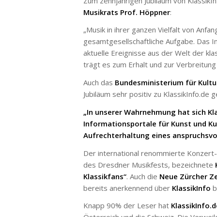
Zum zehnjährigen Jubiläum von KlassikIn
Musikrats Prof. Höppner
:
„Musik in ihrer ganzen Vielfalt von Anfan
gesamtgesellschaftliche Aufgabe. Das In
aktuelle Ereignisse aus der Welt der kla
trägt es zum Erhalt und zur Verbreitung 
Auch das
Bundesministerium für Kultu
Jubiläum sehr positiv zu KlassikInfo.de 
„In unserer Wahrnehmung hat sich Kla
Informationsportale für Kunst und Ku
Aufrechterhaltung eines anspruchsvol
Der international renommierte Konzert
des Dresdner Musikfests, bezeichnete
Klassikfans“
. Auch die
Neue Zürcher Z
bereits anerkennend über
KlassikInfo
b
Knapp 90% der Leser hat
KlassikInfo.d