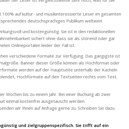
dauer der Leser ist vergleichsweise sehr hoch, was für die
ast 100% auf kultur- und musikinteressierte Leser im gesamten
tsprechendes deutschsprachiges Publikum weltweit.
irkungsvoll und kostengünstig. Sie ist in den redaktionellen
hrnehmbarkeit sichert ohne dass sie als störend oder gar
len Onlineportalen leider der Fall ist.
hen verschiedene Formate zur Verfügung. Das gängigste ist
ximalgröße. Banner dieser Größe können als Hochformat oder
rformate werden auf der Hauptseite unterhalb der Kacheln
eblendet, Hochformate auf den Textseiten rechts vom Text.
ier Wochen bis zu einem Jahr. Bei einer Buchung ab zwei
t einmal kostenfrei ausgetauscht werden.
 senden wir Ihnen auf Anfrage gerne zu. Schreiben Sie dazu
ünstig und zielgruppenspezifisch. Sie trifft auf ein