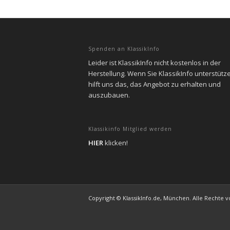
Spenden an KlassikInfo
Leider ist KlassikInfo nicht kostenlos in der
Herstellung. Wenn Sie KlassikInfo unterstütz
hilft uns das, das Angebot zu erhalten und
auszubauen.
Klassikinfo Mitglied werden
HIER
klicken!
Copyright © KlassikInfo.de, München. Alle Rechte