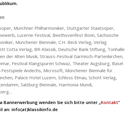
Publikum.
en:
soper, Münchner Philharmoniker, Stuttgarter Staatsoper,
bewerb, Lucerne Festival, Beethovenfest Bonn, Sächsische
iker, Münchener Biennale, C.H. Beck Verlag, Verlag
tt Cotta Verlag, BR-Klassik, Deutsche Bank Stiftung, Tonhalle
en der Alten Musik, Strauss-Festival Garmisch-Partenkirchen,
ar, Festival Klangspuren Schwaz, Theater Augsburg, Basel
-Festspiele Andechs, Microsoft, Münchener Biennale für
chen, Palace Hotel Luzern, Schloss Elmau, Schott Verlag,
igendamm, Salzburg Biennale, Harmonia Mundi,
nberg…
 Bannerwerbung wenden Sie sich bitte unter „
Kontakt
“
l an: info(at)klassikinfo.de