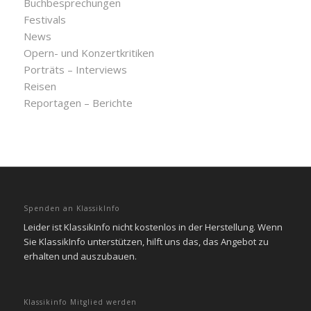
Buchbesprechungen
Festivals
News
Opern- und Konzertkritiken
Porträts – Interviews
Reisen
Reportagen – Berichte
Spenden an KlassikInfo
Leider ist KlassikInfo nicht kostenlos in der Herstellung. Wenn
Sie KlassikInfo unterstützen, hilft uns das, das Angebot zu
erhalten und auszubauen.
Klassikinfo Mitglied werden