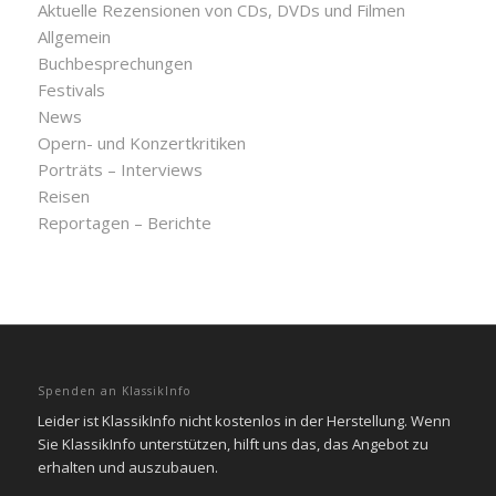
Aktuelle Rezensionen von CDs, DVDs und Filmen
Allgemein
Buchbesprechungen
Festivals
News
Opern- und Konzertkritiken
Porträts – Interviews
Reisen
Reportagen – Berichte
Spenden an KlassikInfo
Leider ist KlassikInfo nicht kostenlos in der Herstellung. Wenn
Sie KlassikInfo unterstützen, hilft uns das, das Angebot zu
erhalten und auszubauen.