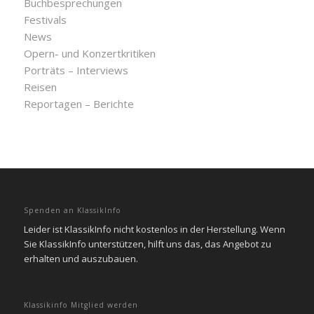
Buchbesprechungen
Festivals
News
Opern- und Konzertkritiken
Porträts – Interviews
Reisen
Reportagen – Berichte
Spenden an KlassikInfo
Leider ist KlassikInfo nicht kostenlos in der Herstellung. Wenn
Sie KlassikInfo unterstützen, hilft uns das, das Angebot zu
erhalten und auszubauen.
Klassikinfo Mitglied werden