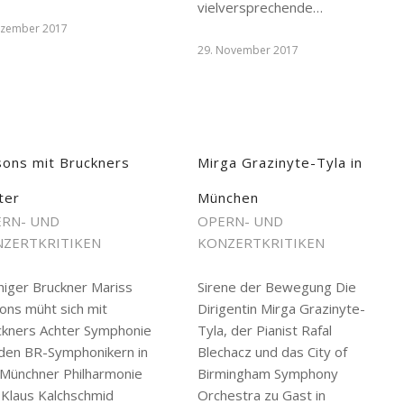
vielversprechende…
ezember 2017
29. November 2017
sons mit Bruckners
Mirga Grazinyte-Tyla in
ter
München
RN- UND
OPERN- UND
ZERTKRITIKEN
KONZERTKRITIKEN
higer Bruckner Mariss
Sirene der Bewegung Die
ons müht sich mit
Dirigentin Mirga Grazinyte-
ckners Achter Symphonie
Tyla, der Pianist Rafal
 den BR-Symphonikern in
Blechacz und das City of
 Münchner Philharmonie
Birmingham Symphony
 Klaus Kalchschmid
Orchestra zu Gast in