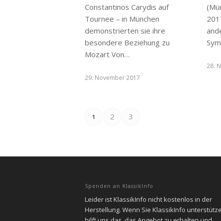
Constantinos Carydis auf
(Mü
Tournee – in München
201
demonstrierten sie ihre
and
besondere Beziehung zu
Sym
Mozart Von…
28. 
29. November 2017
2
3
1
Spenden an KlassikInfo
Leider ist KlassikInfo nicht kostenlos in der
Herstellung. Wenn Sie KlassikInfo unterstütz
hilft uns das, das Angebot zu erhalten und