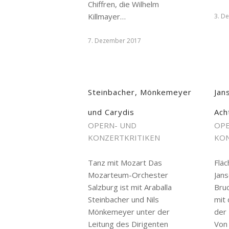
Chiffren, die Wilhelm
Killmayer…
3. D
7. Dezember 2017
Steinbacher, Mönkemeyer
Jan
und Carydis
Ach
OPERN- UND
OPE
KONZERTKRITIKEN
KON
Tanz mit Mozart Das
Fläc
Mozarteum-Orchester
Jans
Salzburg ist mit Araballa
Bru
Steinbacher und Nils
mit
Mönkemeyer unter der
der
Leitung des Dirigenten
Von