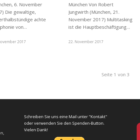
nchen, 6. November
München Von Robert
7) Die gewaltige,
Jungwirth (München, 21.
erthalbstündige achte
November 2017) Multitasking
phonie von…
ist die Hauptbeschäftigung…
November 2017
22. November 2017
Seite 1 von 3
Schreiben Sie uns eine Mail unter "Kontakt"
oder verwenden Sie den Spenden-Button.
Vielen Dank!
en,