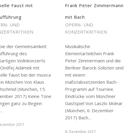
belle Faust mit
Frank Peter Zimmermann
ufführung
mit Bach
RN- UND
OPERN- UND
ZERTKRITIKEN
KONZERTKRITIKEN
pie der Gemeinsamkeit
Musikalische
ufführung des
Elementarteilchen Frank
artigen Violinkonzerts
Peter Zimmermann und die
 Ondřej Adámek mit
Berliner Barock-Solisten sind
elle Faust bei der musica
mit einem
 in München Von Klaus
maßstabsetzenden Bach-
chschmid (München, 15.
Programm auf Tournee.
ember 2017) Keine Töne
Eindrücke vom Münchner
ingen ganz zu Beginn
Gastspiel Von Laszlo Molnar
…
(München, 6. Dezember
2017) Bach…
Dezember 2017
8. Dezember 2017