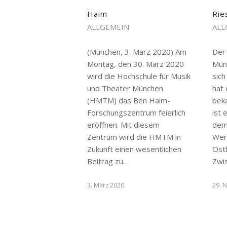
Haim
Rie
ALLGEMEIN
ALL
(München, 3. März 2020) Am
Der
Montag, den 30. März 2020
Mün
wird die Hochschule für Musik
sich
und Theater München
hat
(HMTM) das Ben Haim-
bek
Forschungszentrum feierlich
ist 
eröffnen. Mit diesem
dem
Zentrum wird die HMTM in
Wer
Zukunft einen wesentlichen
Ost
Beitrag zu…
Zwis
3. März 2020
29. 