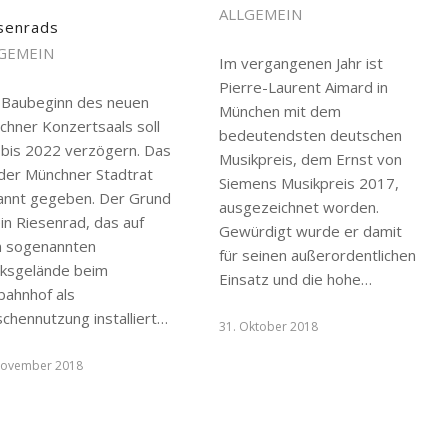
ALLGEMEIN
senrads
GEMEIN
Im vergangenen Jahr ist
Pierre-Laurent Aimard in
 Baubeginn des neuen
München mit dem
chner Konzertsaals soll
bedeutendsten deutschen
 bis 2022 verzögern. Das
Musikpreis, dem Ernst von
 der Münchner Stadtrat
Siemens Musikpreis 2017,
annt gegeben. Der Grund
ausgezeichnet worden.
ein Riesenrad, das auf
Gewürdigt wurde er damit
 sogenannten
für seinen außerordentlichen
ksgelände beim
Einsatz und die hohe…
bahnhof als
chennutzung installiert…
31. Oktober 2018
November 2018