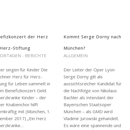
efizkonzert der Herz
Kommt Serge Dorny nach
 Herz-Stiftung
München?
ORTAGEN - BERICHTE
ALLGEMEIN
er singen für Kinder Die
Der Leiter der Oper Lyon
chner Herz für Herz-
Serge Dorny gilt als
tung für Leben sammelt in
aussichtsreicher Kandidat für
em Benefizkonzert Geld
die Nachfolge von Nikolaus
herzkranke Kinder – der
Bachler als Intendant der
er Knabenchor hilft
Bayerischen Staatsoper
mkräftig mit (München, 1.
München – als GMD wird
ember 2017) „Ein Herz
Vladimir Jurowski gehandelt.
 herzkranke…
Es wäre eine spannende und