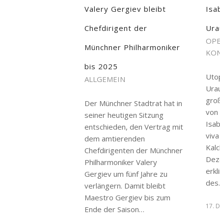
Valery Gergiev bleibt
Isa
Chefdirigent der
Ura
OPE
Münchner Philharmoniker
KON
bis 2025
Uto
ALLGEMEIN
Ura
groß
Der Münchner Stadtrat hat in
von
seiner heutigen Sitzung
Isab
entschieden, den Vertrag mit
viva
dem amtierenden
Kal
Chefdirigenten der Münchner
Dez
Philharmoniker Valery
erkl
Gergiev um fünf Jahre zu
des
verlängern. Damit bleibt
Maestro Gergiev bis zum
17. 
Ende der Saison…