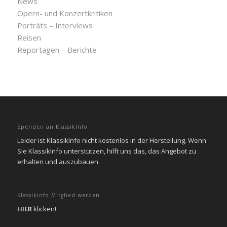
News
Opern- und Konzertkritiken
Porträts – Interviews
Reisen
Reportagen – Berichte
Spenden an KlassikInfo
Leider ist KlassikInfo nicht kostenlos in der Herstellung. Wenn
Sie KlassikInfo unterstützen, hilft uns das, das Angebot zu
erhalten und auszubauen.
Klassikinfo Mitglied werden
HIER
klicken!