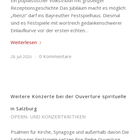
Ein populistischer Volkstribun mit gruseliger
Rezeptionsgeschichte Das Jubiläum macht es möglich:
„Rienzi“ darf ins Bayreuther Festspielhaus. Diesmal
sind es Festspiele mit wortreich gedankenschwerer
Einlaufkurve vor der ersten echten…
Weiterlesen
0 Kommentare
28. Juli 2026
/
Weitere Konzerte bei der Ouverture spirituelle
in Salzburg
OPERN- UND KONZERTKRITIKEN
Psalmen für Kirche, Synagoge und außerhalb davon Die
Salzburger Festspiele setzen ihre Reihe Ouverture