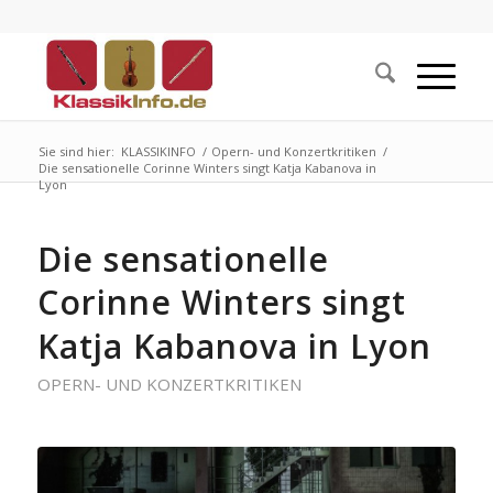
Sie sind hier:
KLASSIKINFO
/
Opern- und Konzertkritiken
/
Die sensationelle Corinne Winters singt Katja Kabanova in
Lyon
Die sensationelle
Corinne Winters singt
Katja Kabanova in Lyon
OPERN- UND KONZERTKRITIKEN