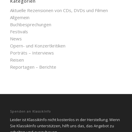
Kategorien
Aktuelle Rezensionen von CDs, DVDs und Filmen
Allgemein
Buchbesprechungen
Festivals
News
Opern- und Konzertkritiken
Porträts – Interviews
Reisen
Reportagen – Berichte
Spenden an KlassikInfo
Leider ist KlassikInfo nicht kostenlos in der Herstellung. Wenn
Sie KlassikInfo unterstützen, hilft uns das, das Angebot zu
erhalten und auszubauen.