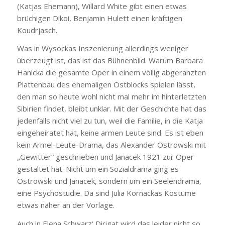
(Katjas Ehemann), Willard White gibt einen etwas
brüchigen Dikoi, Benjamin Hulett einen kräftigen
Koudrjasch.
Was in Wysockas Inszenierung allerdings weniger
überzeugt ist, das ist das Bühnenbild. Warum Barbara
Hanicka die gesamte Oper in einem völlig abgeranzten
Plattenbau des ehemaligen Ostblocks spielen lässt,
den man so heute wohl nicht mal mehr im hinterletzten
Sibirien findet, bleibt unklar. Mit der Geschichte hat das
jedenfalls nicht viel zu tun, weil die Familie, in die Katja
eingeheiratet hat, keine armen Leute sind. Es ist eben
kein Armel-Leute-Drama, das Alexander Ostrowski mit
„Gewitter“ geschrieben und Janacek 1921 zur Oper
gestaltet hat. Nicht um ein Sozialdrama ging es
Ostrowski und Janacek, sondern um ein Seelendrama,
eine Psychostudie. Da sind Julia Kornackas Kostüme
etwas näher an der Vorlage.
Auch in Elena Schwarz‘ Dirigat wird das leider nicht so