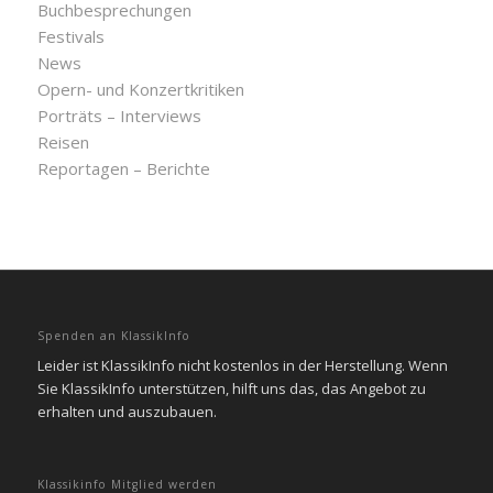
Buchbesprechungen
Festivals
News
Opern- und Konzertkritiken
Porträts – Interviews
Reisen
Reportagen – Berichte
Spenden an KlassikInfo
Leider ist KlassikInfo nicht kostenlos in der Herstellung. Wenn
Sie KlassikInfo unterstützen, hilft uns das, das Angebot zu
erhalten und auszubauen.
Klassikinfo Mitglied werden