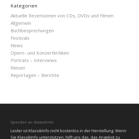
Kategorien
Aktuelle Rezensionen von CDs, DVDs und Filmen
Allgemein
Buchbesprechungen
Festivals
News
Opern- und Konzertkritiken
Porträts – Interviews
Reisen
Reportagen – Berichte
Spenden an KlassikInfo
Leider ist KlassikInfo nicht kostenlos in der Herstellung. Wenn
Sie KlassikInfo unterstützen, hilft uns das, das Angebot zu