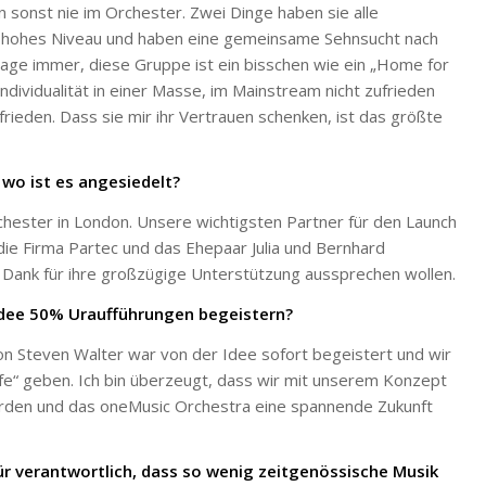
 sonst nie im Orchester. Zwei Dinge haben sie alle
m hohes Niveau und haben eine gemeinsame Sehnsucht nach
age immer, diese Gruppe ist ein bisschen wie ein „Home for
 Individualität in einer Masse, im Mainstream nicht zufrieden
frieden. Dass sie mir ihr Vertrauen schenken, ist das größte
 wo ist es angesiedelt?
rchester in London. Unsere wichtigsten Partner für den Launch
die Firma Partec und das Ehepaar Julia und Bernhard
Dank für ihre großzügige Unterstützung aussprechen wollen.
 Idee 50% Uraufführungen begeistern?
n Steven Walter war von der Idee sofort begeistert und wir
ilfe“ geben. Ich bin überzeugt, dass wir mit unserem Konzept
erden und das oneMusic Orchestra eine spannende Zukunft
für verantwortlich, dass so wenig zeitgenössische Musik