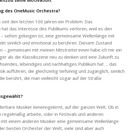
ng des OneMusic Orchestra?
k seit den letzten 100 Jahren ein Problem: Das
hat das Interesse des Publikums verloren, weil es den
 selten gelungen ist, eine gemeinsame Wellenlänge mit
ekt sinnlich und emotional zu berühren. Diesem Zustand
 – gemeinsam mit meinen Mitstreiter:innen habe ich mir ein
iger als die Klassikszene neu zu denken und eine Zukunft zu
achsendes, lebendiges und nachhaltiges Publikum hat … das
k aufführen, die gleichzeitig tiefsinnig und zugänglich, sinnlich
die berührt, die man vielleicht sogar auf der Straße
usgewählt?
nderbare Musiker kenenngelernt, auf der ganzen Welt. Ob in
regelmäßig arbeite, oder in Festivals und anderen
n mit einem anderen Musiker eine gemeinsame Wellenlänge
r besten Orchester der Welt, viele sind aber auch