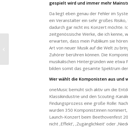
gespielt wird und immer mehr Mains
Da liegt eben genau der Fehler im Syste
ein Veranstalter ein sehr großes Risiko,
dadurch gar nicht ins Konzert möchte. I
zeitgenössische Werke, die ich kenne, wü
erwarten, dass mein Publikum sie hören
Das Finale Bratsche beim ARD-
Art von neuer Musik auf die Welt zu br
Musikwettbewerb
Zuhörer berühren können. Die Komponis
musikalischen Hintergründen wie etwa Po
bilden somit das gesamte Spektrum der E
Wer wählt die Komponisten aus und we
oneMusic bemüht sich aktiv um die Entde
Klassikindustrie und den Scouting-Kanäl
Findungsprozess eine große Rolle: Na
wurden 350 Komponist:innen nominiert, 
Launch-Konzert beim Beethovenfest 20
nicht ‚Effekt‘, ‚Zugänglichkeit‘ oder ‚Nie