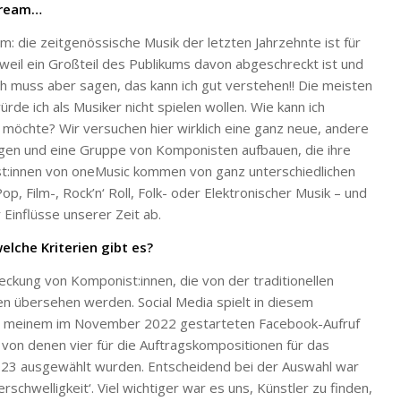
tream…
m: die zeitgenössische Musik der letzten Jahrzehnte ist für
 weil ein Großteil des Publikums davon abgeschreckt ist und
ch muss aber sagen, das kann ich gut verstehen!! Die meisten
rde ich als Musiker nicht spielen wollen. Wie kann ich
 möchte? Wir versuchen hier wirklich eine ganz neue, andere
ingen und eine Gruppe von Komponisten aufbauen, die ihre
t:innen von oneMusic kommen von ganz unterschiedlichen
p, Film-, Rock’n‘ Roll, Folk- oder Elektronischer Musik – und
inflüsse unserer Zeit ab.
lche Kriterien gibt es?
ckung von Komponist:innen, die von der traditionellen
en übersehen werden. Social Media spielt in diesem
ch meinem im November 2022 gestarteten Facebook-Aufruf
von denen vier für die Auftragskompositionen für das
23 ausgewählt wurden. Entscheidend bei der Auswahl war
derschwelligkeit‘. Viel wichtiger war es uns, Künstler zu finden,