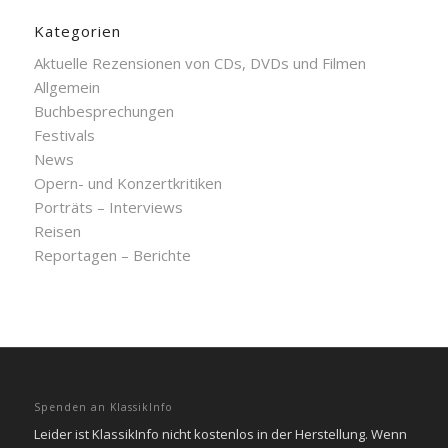
Kategorien
Aktuelle Rezensionen von CDs, DVDs und Filmen
Allgemein
Buchbesprechungen
Festivals
News
Opern- und Konzertkritiken
Porträts – Interviews
Reisen
Reportagen – Berichte
Spenden an KlassikInfo
Leider ist KlassikInfo nicht kostenlos in der Herstellung. Wenn