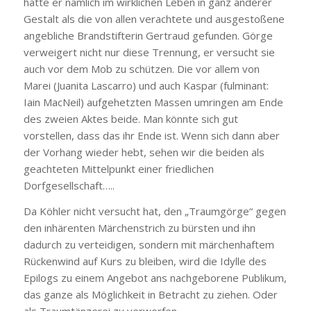
hatte er nämlich im wirklichen Leben in ganz anderer
Gestalt als die von allen verachtete und ausgestoßene
angebliche Brandstifterin Gertraud gefunden. Görge
verweigert nicht nur diese Trennung, er versucht sie
auch vor dem Mob zu schützen. Die vor allem von
Marei (Juanita Lascarro) und auch Kaspar (fulminant:
Iain MacNeil) aufgehetzten Massen umringen am Ende
des zweien Aktes beide. Man könnte sich gut
vorstellen, dass das ihr Ende ist. Wenn sich dann aber
der Vorhang wieder hebt, sehen wir die beiden als
geachteten Mittelpunkt einer friedlichen
Dorfgesellschaft…..
Da Köhler nicht versucht hat, den „Traumgörge“ gegen
den inhärenten Märchenstrich zu bürsten und ihn
dadurch zu verteidigen, sondern mit märchenhaftem
Rückenwind auf Kurs zu bleiben, wird die Idylle des
Epilogs zu einem Angebot ans nachgeborene Publikum,
das ganze als Möglichkeit in Betracht zu ziehen. Oder
als Traumtänzerei zu verwerfen.