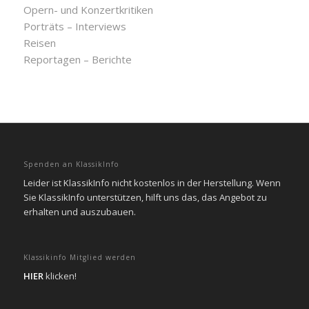
Opern- und Konzertkritiken
Porträts – Interviews
Reisen
Reportagen – Berichte
Spenden an KlassikInfo
Leider ist KlassikInfo nicht kostenlos in der Herstellung. Wenn
Sie KlassikInfo unterstützen, hilft uns das, das Angebot zu
erhalten und auszubauen.
Klassikinfo Mitglied werden
HIER
klicken!