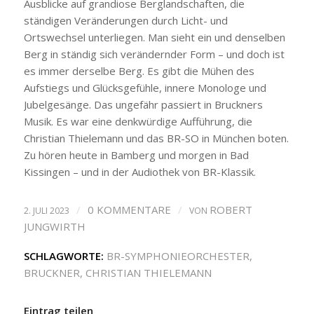
Ausblicke auf grandiose Berglandschaften, die
ständigen Veränderungen durch Licht- und
Ortswechsel unterliegen. Man sieht ein und denselben
Berg in ständig sich verändernder Form – und doch ist
es immer derselbe Berg. Es gibt die Mühen des
Aufstiegs und Glücksgefühle, innere Monologe und
Jubelgesänge. Das ungefähr passiert in Bruckners
Musik. Es war eine denkwürdige Aufführung, die
Christian Thielemann und das BR-SO in München boten.
Zu hören heute in Bamberg und morgen in Bad
Kissingen – und in der Audiothek von BR-Klassik.
/
0 KOMMENTARE
/
ROBERT
2. JULI 2023
VON
JUNGWIRTH
SCHLAGWORTE:
BR-SYMPHONIEORCHESTER
,
BRUCKNER
,
CHRISTIAN THIELEMANN
Eintrag teilen