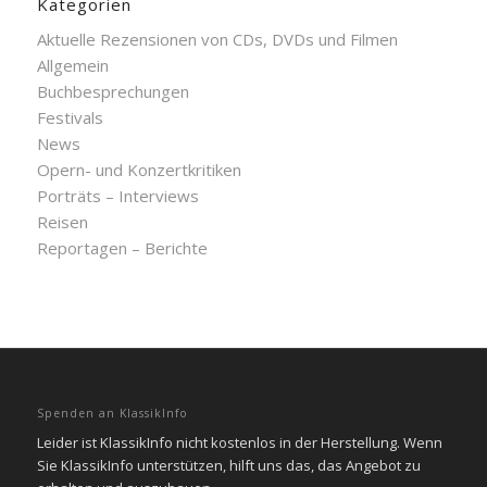
Kategorien
Aktuelle Rezensionen von CDs, DVDs und Filmen
Allgemein
Buchbesprechungen
Festivals
News
Opern- und Konzertkritiken
Porträts – Interviews
Reisen
Reportagen – Berichte
Spenden an KlassikInfo
Leider ist KlassikInfo nicht kostenlos in der Herstellung. Wenn
Sie KlassikInfo unterstützen, hilft uns das, das Angebot zu