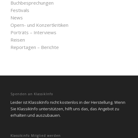
Buchbesprechungen
Festivals
News
Opern- und Konzertkritiken
Porträts – Interviews
Reisen
Reportagen – Berichte
Spenden an KlassikInfo
Leider ist KlassikInfo nicht kostenlos in der Herstellung. Wenn
Sie KlassikInfo unterstützen, hilft uns das, das Angebot zu
erhalten und auszubauen.
Klassikinfo Mitglied werden