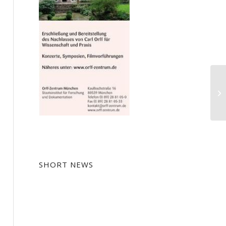
Gu
Os
SHORT NEWS