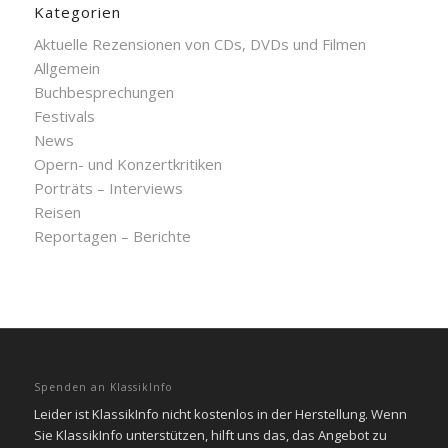
Kategorien
Aktuelle Rezensionen von CDs, DVDs und Filmen
Allgemein
Buchbesprechungen
Festivals
News
Opern- und Konzertkritiken
Porträts – Interviews
Reisen
Reportagen – Berichte
Spenden an KlassikInfo
Leider ist KlassikInfo nicht kostenlos in der Herstellung. Wenn
Sie KlassikInfo unterstützen, hilft uns das, das Angebot zu