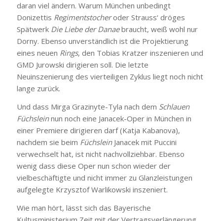
daran viel ändern. Warum München unbedingt
Donizettis
Regimentstocher
oder Strauss‘ dröges
Spätwerk
Die Liebe der Danae
braucht, weiß wohl nur
Dorny. Ebenso unverständlich ist die Projektierung
eines neuen
Rings
, den Tobias Kratzer inszenieren und
GMD Jurowski dirigieren soll. Die letzte
Neuinszenierung des vierteiligen Zyklus liegt noch nicht
lange zurück.
Und dass Mirga Grazinyte-Tyla nach dem
Schlauen
Füchslein
nun noch eine Janacek-Oper in München in
einer Premiere dirigieren darf (Katja Kabanova),
nachdem sie beim
Füchslein
Janacek mit Puccini
verwechselt hat, ist nicht nachvollziehbar. Ebenso
wenig dass diese Oper nun schon wieder der
vielbeschäftigte und nicht immer zu Glanzleistungen
aufgelegte Krzysztof Warlikowski inszeniert.
Wie man hört, lässt sich das Bayerische
Kultusministerium Zeit mit der Vertragsverlängerung