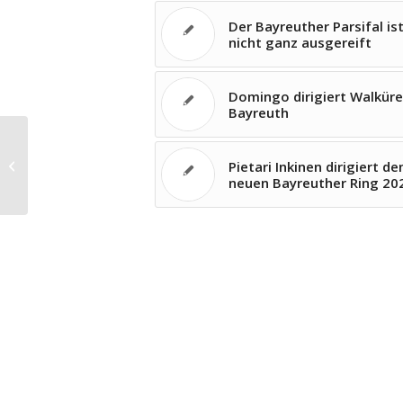
Der Bayreuther Parsifal is
nicht ganz ausgereift
Domingo dirigiert Walküre
Bayreuth
Der Intendant der
Salzburger Festspiele
Pietari Inkinen dirigiert de
Markus Hinterhäuser
neuen Bayreuther Ring 20
über die Corona-
Krise...