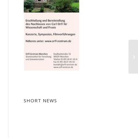
Vo
Ba
Ko
SHORT NEWS