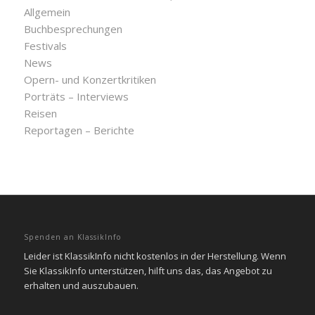
Allgemein
Buchbesprechungen
Festivals
News
Opern- und Konzertkritiken
Porträts – Interviews
Reisen
Reportagen – Berichte
Spenden an KlassikInfo
Leider ist KlassikInfo nicht kostenlos in der Herstellung. Wenn
Sie KlassikInfo unterstützen, hilft uns das, das Angebot zu
erhalten und auszubauen.