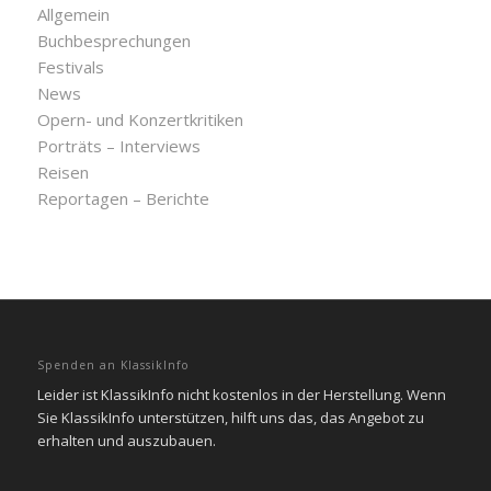
Allgemein
Buchbesprechungen
Festivals
News
Opern- und Konzertkritiken
Porträts – Interviews
Reisen
Reportagen – Berichte
Spenden an KlassikInfo
Leider ist KlassikInfo nicht kostenlos in der Herstellung. Wenn
Sie KlassikInfo unterstützen, hilft uns das, das Angebot zu
erhalten und auszubauen.