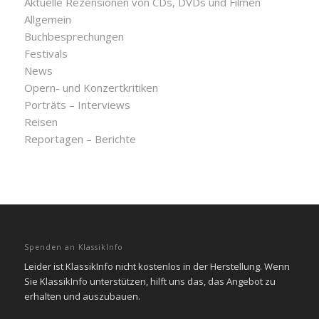
Aktuelle Rezensionen von CDs, DVDs und Filmen
Allgemein
Buchbesprechungen
Festivals
News
Opern- und Konzertkritiken
Porträts – Interviews
Reisen
Reportagen – Berichte
Spenden an KlassikInfo
Leider ist KlassikInfo nicht kostenlos in der Herstellung. Wenn
Sie KlassikInfo unterstützen, hilft uns das, das Angebot zu
erhalten und auszubauen.