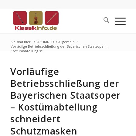
Sie sind hier:
KLASSIKINFO
/
Allgemein
/
Vorläufige Betriebsschließung der Bayerischen Staatsoper –
Kostümabteilung sc...
Vorläufige
Betriebsschließung der
Bayerischen Staatsoper
– Kostümabteilung
schneidert
Schutzmasken