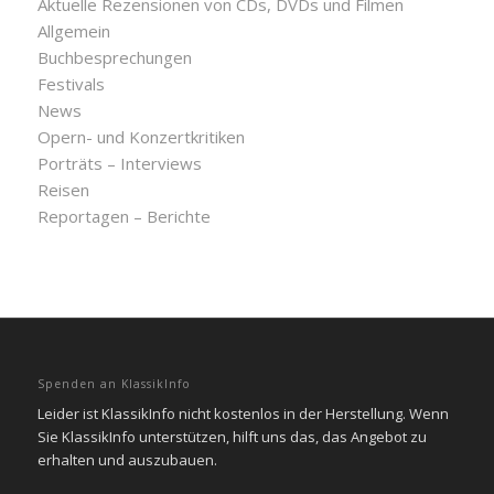
Aktuelle Rezensionen von CDs, DVDs und Filmen
Allgemein
Buchbesprechungen
Festivals
News
Opern- und Konzertkritiken
Porträts – Interviews
Reisen
Reportagen – Berichte
Spenden an KlassikInfo
Leider ist KlassikInfo nicht kostenlos in der Herstellung. Wenn
Sie KlassikInfo unterstützen, hilft uns das, das Angebot zu
erhalten und auszubauen.