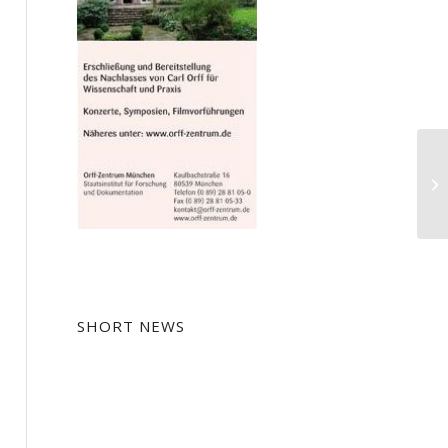
On
tr
SHORT NEWS