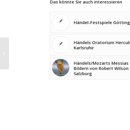
Das könnte Sie auch interessieren
Händel-Festspiele Göttin
Händels Oratorium Hercule
Nézet-Séguin und das Chamber
Karlsruhe
Orchestra of Europe mit Beethoven
in Baden-B...
Händels/Mozarts Messias 
Bildern von Robert Wilson 
Salzburg