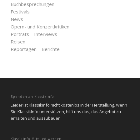
Buchbesprechungen
Festivals
News
Opern- und Konzertkritiken
Porträts – Interviews
Reisen
Reportagen – Berichte
Spenden an KlassikInfo
Leider ist KlassikInfo nicht kostenlos in der Herstellung. Wenn
Sie KlassikInfo unterstützen, hilft uns das, das Angebot zu
erhalten und auszubauen.
Klassikinfo Mitglied werden