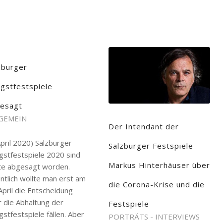
zburger
ngstfestspiele
esagt
GEMEIN
Der Intendant der
April 2020) Salzburger
Salzburger Festspiele
gstfestspiele 2020 sind
Markus Hinterhäuser über
te abgesagt worden.
ntlich wollte man erst am
die Corona-Krise und die
April die Entscheidung
 die Abhaltung der
Festspiele
gstfestspiele fällen. Aber
PORTRÄTS - INTERVIEWS