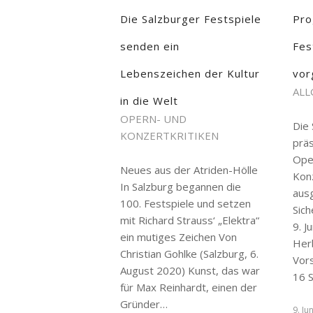
Die Salzburger Festspiele
Pro
senden ein
Fes
Lebenszeichen der Kultur
vor
ALL
in die Welt
OPERN- UND
Die 
KONZERTKRITIKEN
prä
Ope
Neues aus der Atriden-Hölle
Kon
In Salzburg begannen die
aus
100. Festspiele und setzen
Sich
mit Richard Strauss‘ „Elektra“
9. J
ein mutiges Zeichen Von
Her
Christian Gohlke (Salzburg, 6.
Vor
August 2020) Kunst, das war
16 
für Max Reinhardt, einen der
Gründer…
9. Ju