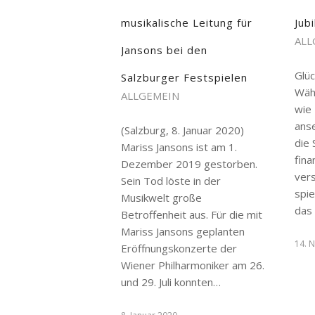
musikalische Leitung für
Jub
ALL
Jansons bei den
Glüc
Salzburger Festspielen
Wäh
ALLGEMEIN
wie 
ans
(Salzburg, 8. Januar 2020)
die 
Mariss Jansons ist am 1.
fina
Dezember 2019 gestorben.
vers
Sein Tod löste in der
spie
Musikwelt große
das
Betroffenheit aus. Für die mit
Mariss Jansons geplanten
14. 
Eröffnungskonzerte der
Wiener Philharmoniker am 26.
und 29. Juli konnten…