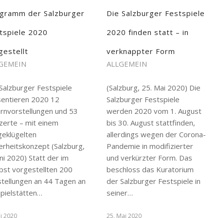
gramm der Salzburger
Die Salzburger Festspiele
tspiele 2020
2020 finden statt – in
gestellt
verknappter Form
GEMEIN
ALLGEMEIN
Salzburger Festspiele
(Salzburg, 25. Mai 2020) Die
sentieren 2020 12
Salzburger Festspiele
rnvorstellungen und 53
werden 2020 vom 1. August
zerte – mit einem
bis 30. August stattfinden,
geklügelten
allerdings wegen der Corona-
erheitskonzept (Salzburg,
Pandemie in modifizierter
uni 2020) Statt der im
und verkürzter Form. Das
bst vorgestellten 200
beschloss das Kuratorium
stellungen an 44 Tagen an
der Salzburger Festspiele in
Spielstätten…
seiner…
ni 2020
25. Mai 2020