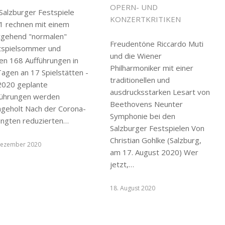
OPERN- UND
Salzburger Festspiele
KONZERTKRITIKEN
1 rechnen mit einem
tgehend "normalen"
Freudentöne Riccardo Muti
tspielsommer und
und die Wiener
en 168 Aufführungen in
Philharmoniker mit einer
agen an 17 Spielstätten -
traditionellen und
 2020 geplante
ausdrucksstarken Lesart von
führungen werden
Beethovens Neunter
hgeholt Nach der Corona-
Symphonie bei den
ingten reduzierten…
Salzburger Festspielen Von
Christian Gohlke (Salzburg,
Dezember 2020
am 17. August 2020) Wer
jetzt,…
18. August 2020