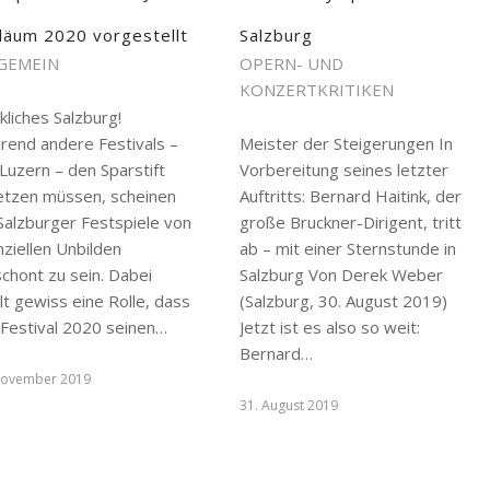
iläum 2020 vorgestellt
Salzburg
GEMEIN
OPERN- UND
KONZERTKRITIKEN
kliches Salzburg!
rend andere Festivals –
Meister der Steigerungen In
Luzern – den Sparstift
Vorbereitung seines letzter
etzen müssen, scheinen
Auftritts: Bernard Haitink, der
Salzburger Festspiele von
große Bruckner-Dirigent, tritt
nziellen Unbilden
ab – mit einer Sternstunde in
chont zu sein. Dabei
Salzburg Von Derek Weber
lt gewiss eine Rolle, dass
(Salzburg, 30. August 2019)
 Festival 2020 seinen…
Jetzt ist es also so weit:
Bernard…
November 2019
31. August 2019