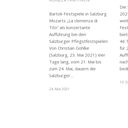
Die 
Bartoli-Festspiele in Salzburg
202
Mozarts „La clemenza di
wei
Tito“ als konzertante
Fes
Aufführung bei den
biet
Salzburger Pfingstfestspielen
46 T
Von Christian Gohlke
für
(Salzburg, 23. Mai 2021) Vier
Auf
Tage lang, vom 21. Mai bis
nac
zum 24. Mai, dauern die
bed
Salzburger…
10. 
24. Mai 2021