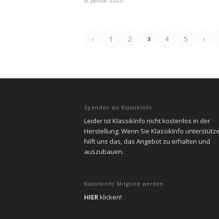
8. Januar 2020
‹
1
2
4
5
›
3
Spenden an KlassikInfo
Leider ist KlassikInfo nicht kostenlos in der
Herstellung. Wenn Sie KlassikInfo unterstütz
hilft uns das, das Angebot zu erhalten und
auszubauen.
Klassikinfo Mitglied werden
HIER
klicken!