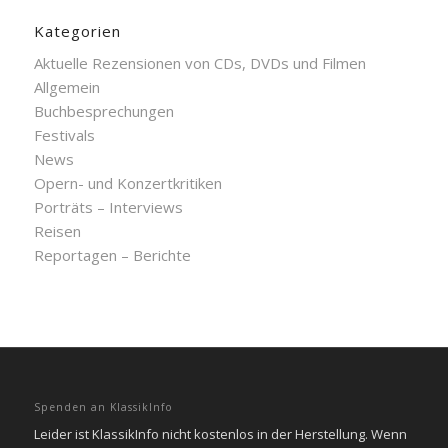
Kategorien
Aktuelle Rezensionen von CDs, DVDs und Filmen
Allgemein
Buchbesprechungen
Festivals
News
Opern- und Konzertkritiken
Porträts – Interviews
Reisen
Reportagen – Berichte
Spenden an KlassikInfo
Leider ist KlassikInfo nicht kostenlos in der Herstellung. Wenn