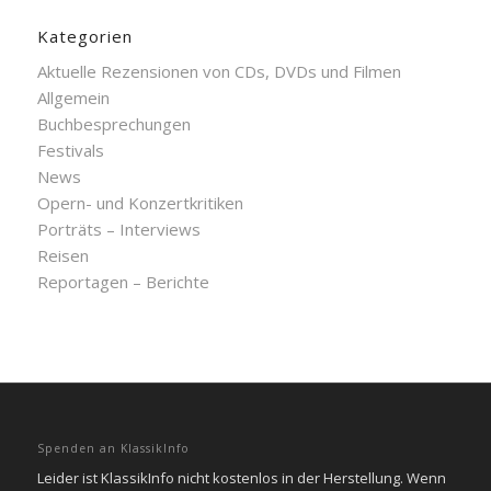
Kategorien
Aktuelle Rezensionen von CDs, DVDs und Filmen
Allgemein
Buchbesprechungen
Festivals
News
Opern- und Konzertkritiken
Porträts – Interviews
Reisen
Reportagen – Berichte
Spenden an KlassikInfo
Leider ist KlassikInfo nicht kostenlos in der Herstellung. Wenn