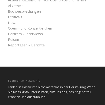
Aktuelle Rezensionen von CDs, DVDs und Filmen
Allgemein
Buchbesprechungen
Festivals
News
Opern- und Konzertkritiken
Porträts – Interviews
Reisen
Reportagen – Berichte
Spenden an KlassikInfo
Leider ist KlassikInfo nicht kostenlos in der Herstellung. Wenn
Sie KlassikInfo unterstützen, hilft uns das, das Angebot zu
erhalten und auszubauen.