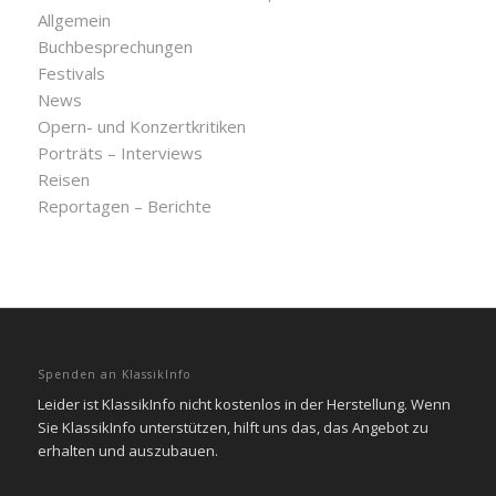
Allgemein
Buchbesprechungen
Festivals
News
Opern- und Konzertkritiken
Porträts – Interviews
Reisen
Reportagen – Berichte
Spenden an KlassikInfo
Leider ist KlassikInfo nicht kostenlos in der Herstellung. Wenn
Sie KlassikInfo unterstützen, hilft uns das, das Angebot zu
erhalten und auszubauen.