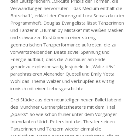
den Lautsprechern. „Okkulte Praxis der Formen, die
Verwandlungen hervorrufen – das Medium enthält die
Botschaft“, erklärt der Choreograf Luca Seixas dazu im
Programmheft. Douglas Evangelista lässt Tänzerinnen
und Tänzer in „Human by Mistake“ mit weißen Masken
und schwarzen Kostümen in einer streng
geometrischen Tanzperformance auftreten, die zu
vorwärtstreibenden Beats soviel Spannung und
Energie aufbaut, dass die Zuschauer am Ende
geradezu explosionsartig losjubeln. In „Waltz iii/iv“
paraphrasieren Alexander Quetell und Emily Yetta
Wohl das Thema Walzer und verknüpfen es witzig
ironisch mit einer Liebesgeschichte .
Drei Stücke aus dem neunteiligen neuen Ballettabend
des Münchner Gärtnerplatztheaters mit dem Titel
„Sparks“. So wie schon früher unter dem Vorgänger-
Intendanten Ulrich Peters bot das Theater seinen
Tänzerinnen und Tänzern wieder einmal die
Möglichkeit, eigene Kreationen zu erarbeiten, alle ca.