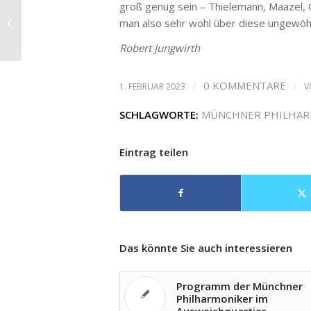
groß genug sein – Thielemann, Maazel, G
La Cage aux Folles an der
man also sehr wohl über diese ungewöh
Komischen Oper
Robert Jungwirth
/
0 KOMMENTARE
/
1. FEBRUAR 2023
V
SCHLAGWORTE:
MÜNCHNER PHILHAR
Eintrag teilen
Das könnte Sie auch interessieren
Programm der Münchner
Philharmoniker im