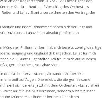
 wird ab der Konzertsaison 2026/2027 Chefdirigent der
ünchner Stadtrat heute auf Vorschlag des Orchesters
Reiter und Lahav Shani unterzeichneten den Vertrag, der
 Tradition und ihrem Renommee haben sich verjüngt und
ik. Dazu passt Lahav Shani absolut perfekt“, so
en Münchner Philharmonikern habe ich bereits zwei großartige
odern, neugierig und unglaublich klangschön. Es ist für mich
nnen die Zukunft zu gestalten. Ich freue mich auf München
ßig gerne hierher«, so Lahav Shani.
erin des Orchestervorstands, Alexandra Gruber. Die
mmenarbeit auf Augenhöhe erlebt, die die gemeinsame
ntifiziert sich bereits jetzt mit dem Orchester. »Lahav Shani
, »nicht nur für uns Musiker*innen, sondern auch für unser
ani die Münchner Philharmoniker bei »Klassik am