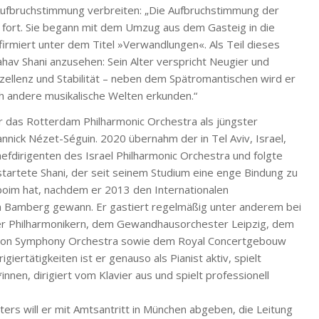
ufbruchstimmung verbreiten: „Die Aufbruchstimmung der
o fort. Sie begann mit dem Umzug aus dem Gasteig in die
t firmiert unter dem Titel »Verwandlungen«. Als Teil dieses
hav Shani anzusehen: Sein Alter verspricht Neugier und
xzellenz und Stabilität – neben dem Spätromantischen wird er
h andere musikalische Welten erkunden.“
 er das Rotterdam Philharmonic Orchestra als jüngster
annick Nézet-Séguin. 2020 übernahm der in Tel Aviv, Israel,
efdirigenten des Israel Philharmonic Orchestra und folgte
 startete Shani, der seit seinem Studium eine enge Bindung zu
oim hat, nachdem er 2013 den Internationalen
 Bamberg gewann. Er gastiert regelmäßig unter anderem bei
ner Philharmonikern, dem Gewandhausorchester Leipzig, dem
on Symphony Orchestra sowie dem Royal Concertgebouw
ertätigkeiten ist er genauso als Pianist aktiv, spielt
nen, dirigiert vom Klavier aus und spielt professionell
ers will er mit Amtsantritt in München abgeben, die Leitung