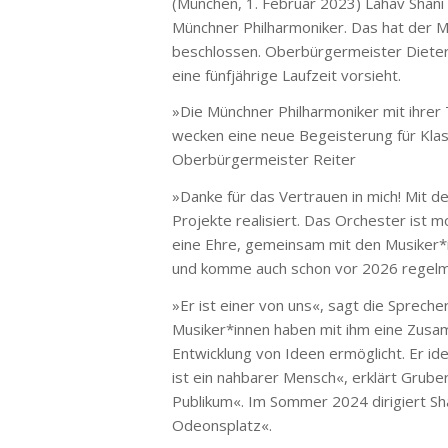
(München, 1. Februar 2023) Lahav Shani
Münchner Philharmoniker. Das hat der M
beschlossen. Oberbürgermeister Dieter 
eine fünfjährige Laufzeit vorsieht.
»Die Münchner Philharmoniker mit ihrer
wecken eine neue Begeisterung für Klass
Oberbürgermeister Reiter
»Danke für das Vertrauen in mich! Mit d
Projekte realisiert. Das Orchester ist m
eine Ehre, gemeinsam mit den Musiker*i
und komme auch schon vor 2026 regelmä
»Er ist einer von uns«, sagt die Sprech
Musiker*innen haben mit ihm eine Zusa
Entwicklung von Ideen ermöglicht. Er ide
ist ein nahbarer Mensch«, erklärt Gruber
Publikum«. Im Sommer 2024 dirigiert Sh
Odeonsplatz«.