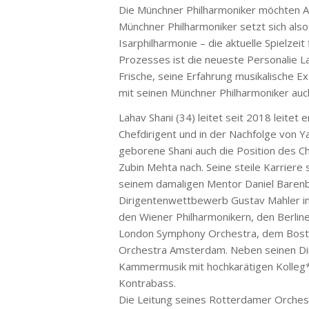
Die Münchner Philharmoniker möchten A
Münchner Philharmoniker setzt sich als
Isarphilharmonie – die aktuelle Spielzei
Prozesses ist die neueste Personalie La
Frische, seine Erfahrung musikalische E
mit seinen Münchner Philharmoniker auc
Lahav Shani (34) leitet seit 2018 leitet
Chefdirigent und in der Nachfolge von Y
geborene Shani auch die Position des Ch
Zubin Mehta nach. Seine steile Karriere
seinem damaligen Mentor Daniel Barenb
Dirigentenwettbewerb Gustav Mahler in
den Wiener Philharmonikern, den Berli
London Symphony Orchestra, dem Bost
Orchestra Amsterdam. Neben seinen Dirigi
Kammermusik mit hochkarätigen Kolleg*in
Kontrabass.
Die Leitung seines Rotterdamer Orchest