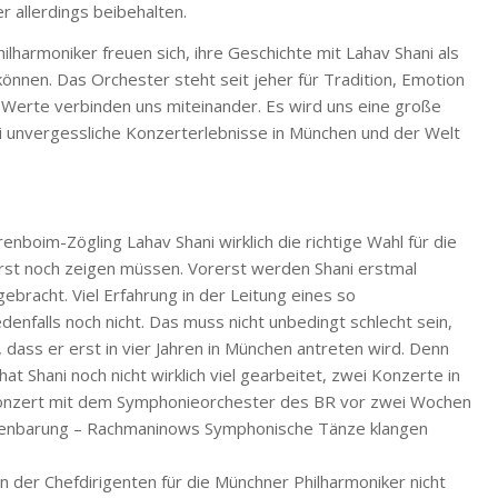
r allerdings beibehalten.
ilharmoniker freuen sich, ihre Geschichte mit Lahav Shani als
können. Das Orchester steht seit jeher für Tradition, Emotion
e Werte verbinden uns miteinander. Es wird uns eine große
 unvergessliche Konzerterlebnisse in München und der Welt
nboim-Zögling Lahav Shani wirklich die richtige Wahl für die
erst noch zeigen müssen. Vorerst werden Shani erstmal
ebracht. Viel Erfahrung in der Leitung eines so
enfalls noch nicht. Das muss nicht unbedingt schlecht sein,
, dass er erst in vier Jahren in München antreten wird. Denn
t Shani noch nicht wirklich viel gearbeitet, zwei Konzerte in
Konzert mit dem Symphonieorchester des BR vor zwei Wochen
 Offenbarung – Rachmaninows Symphonische Tänze klangen
 der Chefdirigenten für die Münchner Philharmoniker nicht