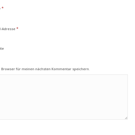
*
e
*
l-Adresse
ite
m Browser für meinen nächsten Kommentar speichern.