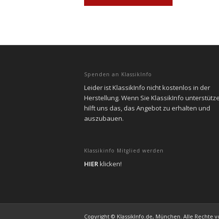
Spenden an KlassikInfo
Leider ist KlassikInfo nicht kostenlos in der
Herstellung. Wenn Sie KlassikInfo unterstütz
hilft uns das, das Angebot zu erhalten und
auszubauen.
Klassikinfo Mitglied werden
HIER
klicken!
Copyright © KlassikInfo.de, München. Alle Rechte