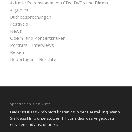
Aktuelle Rezensionen von CDs, DVDs und Filmen
Allgemein
Buchbesprechungen
Festivals
News
Opern- und Konzertkritiken
Porträts – Interviews
Reisen
Reportagen – Berichte
Spenden an KlassikInfo
Leider ist KlassikInfo nicht kostenlos in der Herstellung. Wenn
Sie KlassikInfo unterstützen, hilft uns das, das Angebot zu
erhalten und auszubauen.