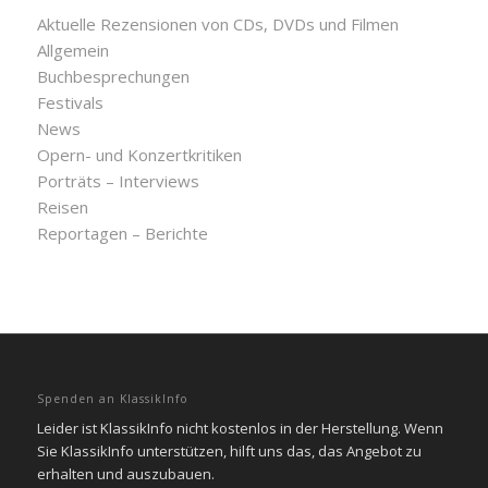
Aktuelle Rezensionen von CDs, DVDs und Filmen
Allgemein
Buchbesprechungen
Festivals
News
Opern- und Konzertkritiken
Porträts – Interviews
Reisen
Reportagen – Berichte
Spenden an KlassikInfo
Leider ist KlassikInfo nicht kostenlos in der Herstellung. Wenn
Sie KlassikInfo unterstützen, hilft uns das, das Angebot zu
erhalten und auszubauen.