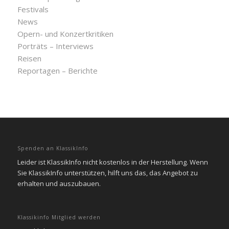
Festivals
News
Opern- und Konzertkritiken
Porträts – Interviews
Reisen
Reportagen – Berichte
Spenden an KlassikInfo
Leider ist KlassikInfo nicht kostenlos in der Herstellung. Wenn
Sie KlassikInfo unterstützen, hilft uns das, das Angebot zu
erhalten und auszubauen.
Klassikinfo Mitglied werden