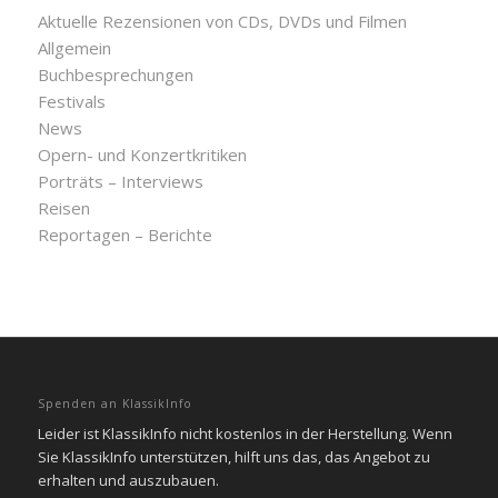
Aktuelle Rezensionen von CDs, DVDs und Filmen
Allgemein
Buchbesprechungen
Festivals
News
Opern- und Konzertkritiken
Porträts – Interviews
Reisen
Reportagen – Berichte
Spenden an KlassikInfo
Leider ist KlassikInfo nicht kostenlos in der Herstellung. Wenn
Sie KlassikInfo unterstützen, hilft uns das, das Angebot zu
erhalten und auszubauen.