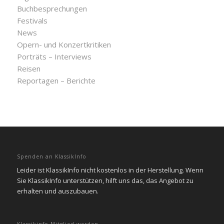
Buchbesprechungen
Festivals
News
Opern- und Konzertkritiken
Porträts – Interviews
Reisen
Reportagen – Berichte
Spenden an KlassikInfo
Leider ist KlassikInfo nicht kostenlos in der Herstellung. Wenn
Sie KlassikInfo unterstützen, hilft uns das, das Angebot zu
erhalten und auszubauen.
Klassikinfo Mitglied werden