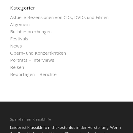
Kategorien
Aktuelle Rezensionen von CDs, DVDs und Filmen
Allgemein
Buchbesprechungen
Festivals
News
Opern- und Konzertkritiken
Porträts – Interviews
Reisen
Reportagen – Berichte
Spenden an KlassikInfo
Leider ist KlassikInfo nicht kostenlos in der Herstellung. Wenn