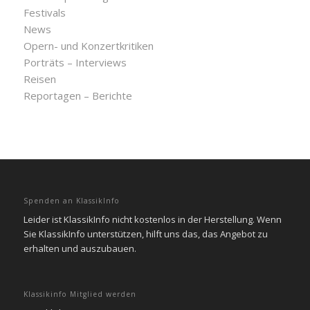
Festivals
News
Opern- und Konzertkritiken
Porträts – Interviews
Reisen
Reportagen – Berichte
Spenden an KlassikInfo
Leider ist KlassikInfo nicht kostenlos in der Herstellung. Wenn
Sie KlassikInfo unterstützen, hilft uns das, das Angebot zu
erhalten und auszubauen.
Klassikinfo Mitglied werden