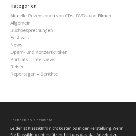
Kategorien
Aktuelle Rezensionen von CDs, DVDs und Filmen
Allgemein
Buchbesprechungen
Festivals
News
Opern- und Konzertkritiken
Porträts – Interviews
Reisen
Reportagen – Berichte
Spenden an KlassikInfo
Leider ist KlassikInfo nicht kostenlos in der Herstellung. Wenn
Sie KlassikInfo unterstützen, hilft uns das, das Angebot zu