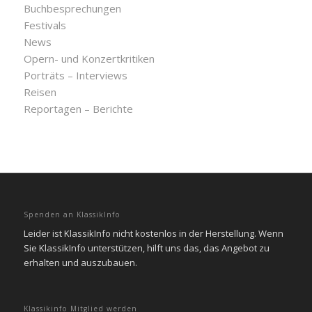
Buchbesprechungen
Festivals
News
Opern- und Konzertkritiken
Porträts – Interviews
Reisen
Reportagen – Berichte
Spenden an KlassikInfo
Leider ist KlassikInfo nicht kostenlos in der Herstellung. Wenn
Sie KlassikInfo unterstützen, hilft uns das, das Angebot zu
erhalten und auszubauen.
Klassikinfo Mitglied werden