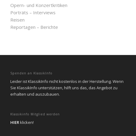
Opern- und Konzertkritiken
Porträts – Interviews
Reisen
Reportagen – Berichte
Spenden an KlassikInfo
Leider ist KlassikInfo nicht kostenlos in der Herstellung. Wenn
Sie KlassikInfo unterstützen, hilft uns das, das Angebot zu
erhalten und auszubauen.
Klassikinfo Mitglied werden
HIER
klicken!