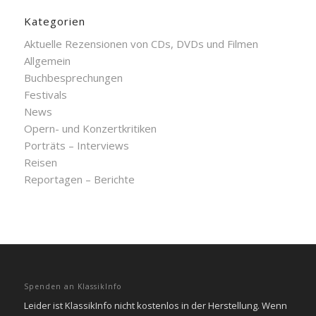
Kategorien
Aktuelle Rezensionen von CDs, DVDs und Filmen
Allgemein
Buchbesprechungen
Festivals
News
Opern- und Konzertkritiken
Porträts – Interviews
Reisen
Reportagen – Berichte
Spenden an KlassikInfo
Leider ist KlassikInfo nicht kostenlos in der Herstellung. Wenn