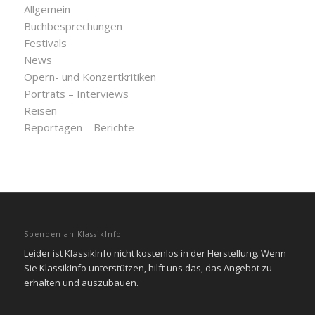
Allgemein
Buchbesprechungen
Festivals
News
Opern- und Konzertkritiken
Porträts – Interviews
Reisen
Reportagen – Berichte
Spenden an KlassikInfo
Leider ist KlassikInfo nicht kostenlos in der Herstellung. Wenn
Sie KlassikInfo unterstützen, hilft uns das, das Angebot zu
erhalten und auszubauen.