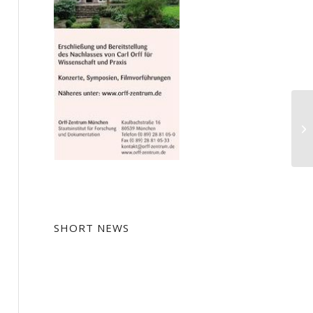
Ko
de
SHORT NEWS