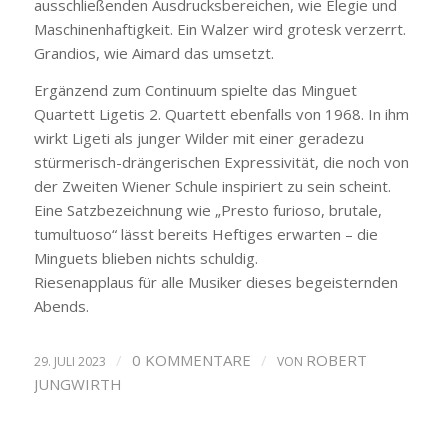
ausschließenden Ausdrucksbereichen, wie Elegie und
Maschinenhaftigkeit. Ein Walzer wird grotesk verzerrt.
Grandios, wie Aimard das umsetzt.
Ergänzend zum Continuum spielte das Minguet
Quartett Ligetis 2. Quartett ebenfalls von 1968. In ihm
wirkt Ligeti als junger Wilder mit einer geradezu
stürmerisch-drängerischen Expressivität, die noch von
der Zweiten Wiener Schule inspiriert zu sein scheint.
Eine Satzbezeichnung wie „Presto furioso, brutale,
tumultuoso“ lässt bereits Heftiges erwarten – die
Minguets blieben nichts schuldig.
Riesenapplaus für alle Musiker dieses begeisternden
Abends.
/
0 KOMMENTARE
/
ROBERT
29. JULI 2023
VON
JUNGWIRTH