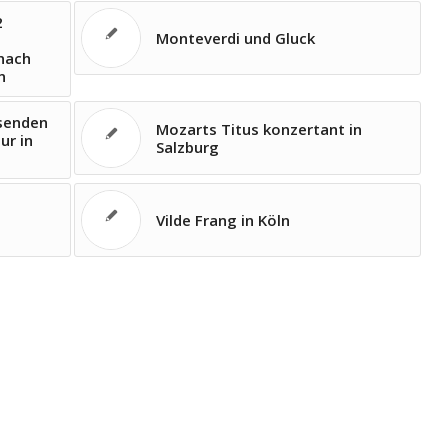
2
Monteverdi und Gluck
nach
n
 senden
Mozarts Titus konzertant in
ur in
Salzburg
Vilde Frang in Köln