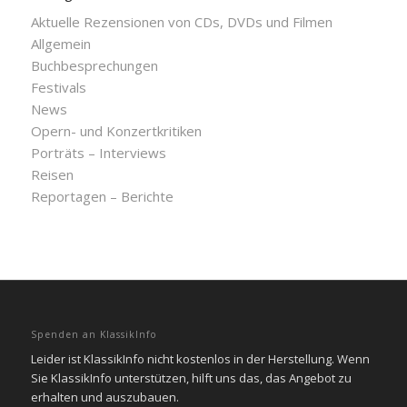
Aktuelle Rezensionen von CDs, DVDs und Filmen
Allgemein
Buchbesprechungen
Festivals
News
Opern- und Konzertkritiken
Porträts – Interviews
Reisen
Reportagen – Berichte
Spenden an KlassikInfo
Leider ist KlassikInfo nicht kostenlos in der Herstellung. Wenn
Sie KlassikInfo unterstützen, hilft uns das, das Angebot zu
erhalten und auszubauen.