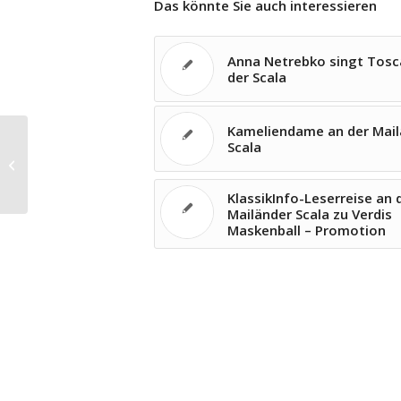
Das könnte Sie auch interessieren
Anna Netrebko singt Tosc
der Scala
Kameliendame an der Mail
Scala
Karl Feilitzschs Jazz-Kantate
Apokalypse in München
KlassikInfo-Leserreise an 
Mailänder Scala zu Verdis
Maskenball – Promotion