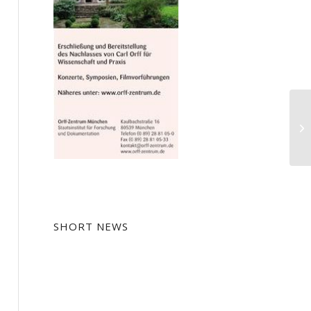
Ko
Ka
Al
SHORT NEWS