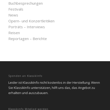
Buchbesprechungen
Festivals
News
Opern- und Konzertkritiken
Porträts – Interviews
Reisen
Reportagen – Berichte
Spenden an KlassikInfo
Leider ist KlassikInfo nicht kostenlos in der Herstellung. Wenn
Sie KlassikInfo unterstützen, hilft uns das, das Angebot zu
erhalten und auszubauen.
Klassikinfo Mitglied werden